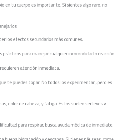
o en tu cuerpo es importante. Si sientes algo raro, no
anejarlos
der los efectos secundarios más comunes.
 prácticos para manejar cualquier incomodidad o reacción.
requieren atención inmediata.
 que te puedes topar. No todos los experimentan, pero es
, dolor de cabeza, y fatiga. Estos suelen ser leves y
ificultad para respirar, busca ayuda médica de inmediato.
a buena hidratación y descansa. Si tienes náuseas, come