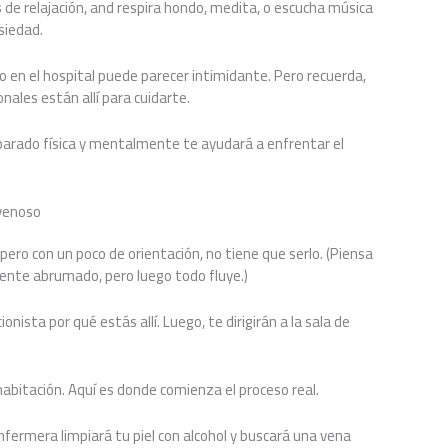
de relajación, and respira hondo, medita, o escucha música
siedad.
en el hospital puede parecer intimidante. Pero recuerda,
ales están allí para cuidarte.
parado física y mentalmente te ayudará a enfrentar el
avenoso
pero con un poco de orientación, no tiene que serlo. (Piensa
ente abrumado, pero luego todo fluye.)
ionista por qué estás allí. Luego, te dirigirán a la sala de
abitación. Aquí es donde comienza el proceso real.
 enfermera limpiará tu piel con alcohol y buscará una vena