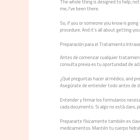
The whole thing is designed to help, not 
me, I’ve been there.
So, if you or someone you know is going t
procedure. And it’s all about getting you
Preparación para el Tratamiento Intrav
Antes de comenzar cualquier tratamiento
consulta previa es tu oportunidad de acl
¿Qué preguntas hacer al médico, and preg
Asegúrate de entender todo antes de da
Entender y firmar los formularios neces
cada documento. Si algo no está claro, pi
Prepararte físicamente también es clave
medicamentos. Mantén tu cuerpo hidrata