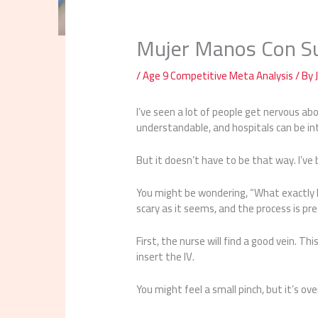
Mujer Manos Con Su
/
Age 9 Competitive Meta Analysis
/ By
I’ve seen a lot of people get nervous abo
understandable, and hospitals can be in
But it doesn’t have to be that way. I’ve 
You might be wondering, “What exactly h
scary as it seems, and the process is pr
First, the nurse will find a good vein. Thi
insert the IV.
You might feel a small pinch, but it’s ove