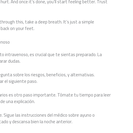
hurt. And once it’s done, you’ll start feeling better. Trust
hrough this, take a deep breath. It’s just a simple
 back on your feet.
enoso
 intravenoso, es crucial que te sientas preparado. La
arar dudas.
unta sobre los riesgos, beneficios, y alternativas.
r el siguiente paso.
arios es otro paso importante. Tómate tu tiempo para leer
de una explicación.
. Sigue las instrucciones del médico sobre ayuno o
do y descansa bien la noche anterior.